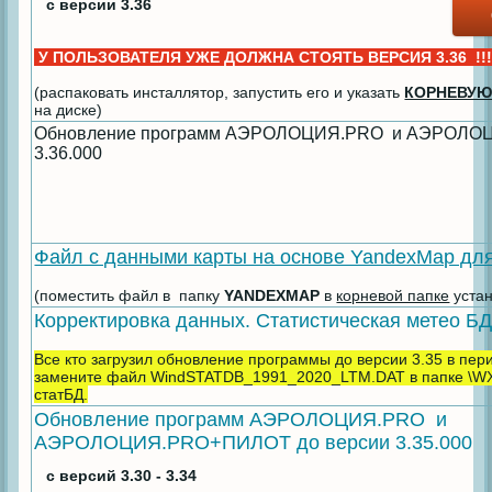
с версии 3.36
У ПОЛЬЗОВАТЕЛЯ УЖЕ ДОЛЖНА СТОЯТЬ ВЕРСИЯ 3.36 !!
(распаковать инсталлятор, запустить его и указать
КОРНЕВУЮ
на диске)
Обновление программ АЭРОЛОЦИЯ.PRO и АЭРОЛОЦ
3.36.000
Файл с данными карты на основе YandexMap для
(поместить файл в папку
YANDEXMAP
в
корневой папке
устан
Корректировка данных. Статистическая метео БД
Все кто загрузил обновление программы до версии 3.35 в пери
замените файл
WindSTATDB_1991_2020_LTM.DAT в папке \WX
статБД.
Обновление программ АЭРОЛОЦИЯ.PRO и
АЭРОЛОЦИЯ.PRO+ПИЛОТ до версии 3.35.000
с версий 3.30 - 3.34